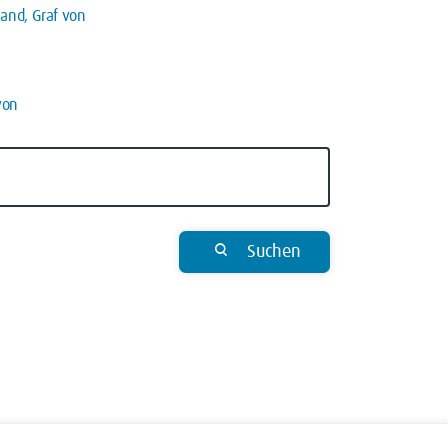
nand, Graf von
von
Suchen